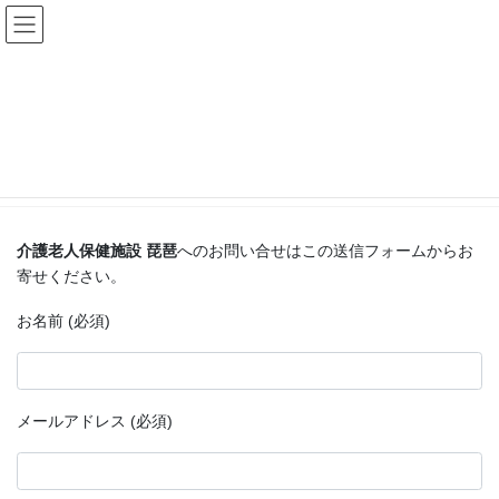
コ
ナ
医療法人 下坂クリニック
ン
ビ
テ
ゲ
ン
ー
お問い合せ（介護老人保健施設 琵
ツ
シ
琶）
に
ョ
移
ン
動
に
HOME
お問い合せ（介護老人保健施設 琵琶）
移
動
介護老人保健施設 琵琶
へのお問い合せはこの送信フォームからお
寄せください。
お名前 (必須)
メールアドレス (必須)